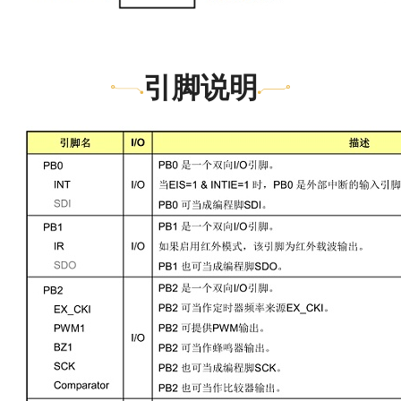
或一般灌电流(Normal
求调整电流消耗：正常
Sink Current)。
式(Normal)、慢速模式
所有I/O脚输出可选择小
(Slow mode)、待机模式
推电流(Small Drive
(Standby mode) 与 睡眠
引脚说明
Current)或一般推电流
式(Halt mode)。
(Normal Drive Current)，
六种硬件中断：Timer0 
除PB3 外。
位中断。Timer1 借位中
8 层程序堆栈(Stack)。
断。WDT 中断。PB 输
存取数据有直接或间接寻
状态改变中断。外部中
址模式。
输入。低电压侦测中断
NY8A051H在待机模式
(Standby mode)下的六种
唤醒中断：Timer0 溢位
断。Timer1 借位中断。
WDT 中断。PB 输入状
改变中断。外部中断输
入。低电压侦测中断。
NY8A051H在睡眠模式
(Halt mode)下的叁种唤
中断：WDT 中断。PB 
入状态改变中断。外部