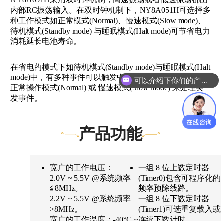
内部RC振荡输入。在双时钟机制下，NY8A051H可选择多
种工作模式如正常模式(Normal)、慢速模式(Slow mode)、
待机模式(Standby mode) 与睡眠模式(Halt mode)可节省电力
消耗延长电池寿命。
在省电的模式下如待机模式(Standby mode)与睡眠模式(Halt
mode)中，有多种事件可以触发中断唤醒 NY8A051H 进入
可以介绍下你们的产品么？
正常操作模式(Normal) 或 慢速模式(Slow mode) 来处理突
发事件。
产品功能
宽广的工作电压：
一组 8 位上数定时器
2.0V ~ 5.5V @系统频率
(Timer0)包含可程序化的
≦8MHz。
频率预除线路。
2.2V ~ 5.5V @系统频率
一组 8 位下数定时器
>8MHz。
(Timer1)可选重复载入或
宽广的工作温度：-40°C ~
连续下数计时。