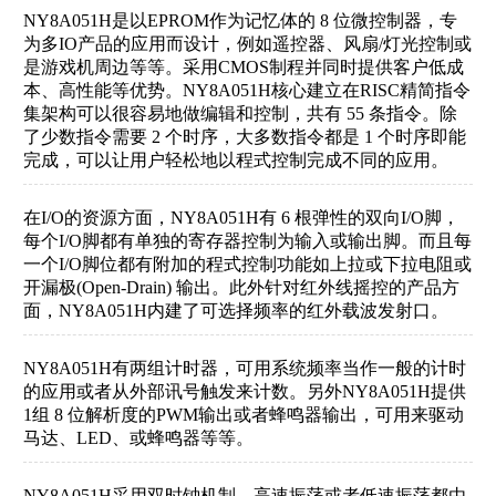
NY8A051H是以EPROM作为记忆体的 8 位微控制器，专
为多IO产品的应用而设计，例如遥控器、风扇/灯光控制或
是游戏机周边等等。采用CMOS制程并同时提供客户低成
本、高性能等优势。NY8A051H核心建立在RISC精简指令
集架构可以很容易地做编辑和控制，共有 55 条指令。除
了少数指令需要 2 个时序，大多数指令都是 1 个时序即能
完成，可以让用户轻松地以程式控制完成不同的应用。
在I/O的资源方面，NY8A051H有 6 根弹性的双向I/O脚，
每个I/O脚都有单独的寄存器控制为输入或输出脚。而且每
一个I/O脚位都有附加的程式控制功能如上拉或下拉电阻或
开漏极(Open-Drain) 输出。此外针对红外线摇控的产品方
面，NY8A051H内建了可选择频率的红外载波发射口。
NY8A051H有两组计时器，可用系统频率当作一般的计时
的应用或者从外部讯号触发来计数。另外NY8A051H提供
1组 8 位解析度的PWM输出或者蜂鸣器输出，可用来驱动
马达、LED、或蜂鸣器等等。
NY8A051H采用双时钟机制，高速振荡或者低速振荡都由