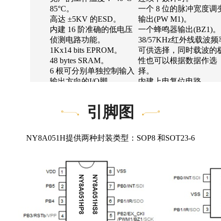
85°C。
一个 8 位的脉冲宽度调
高达 ±5KV 的ESD。
输出(PW M1)。
内建 16 阶准确的低电压
一个蜂鸣器输出(BZ1)。
侦测电路功能。
38/57KHz红外线载波频
1Kx14 bits EPROM。
可供选择，同时载波的
48 bytes SRAM。
性也可以根据数据作选
6 根可分别单独控制输入
择。
输出方向的I/O脚
内建上电复位电路
(GPIO)、PB[5:0]。
(POR)。
PB[3:0]可选择输入时使用
内建低压复位功能
引脚图
内建下拉电阻。
(LVR)。
输入有叁种组态可选
内建看门狗计时(WDT)
(TTL/CMOS/Without
可由程序固件控制开关
NY8A051H提供两种封装类型：SOP8 和SOT23-6
Schmitt)。
双时钟机制，系统可以
PB[3]内建上拉电阻及输
时切换高速振荡或者低
出高推功能。
振荡。
PB[5:0]可选择上拉电阻或
高速振荡：I_HRC (内
开漏极输出(Open-
1~20MHz高速RC振荡)
Drain)。
低速振荡：I_LRC (内部
所有I/O脚输出可选择小
32KHz低速RC振荡)
灌电流(Small Sink Current)
四种工作模式可随系统