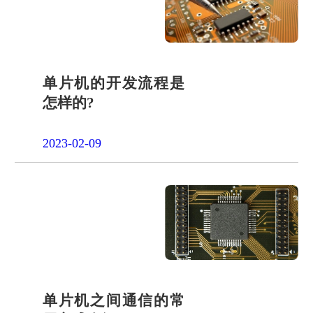
品申请
单片机封
装定制
项目合作
开发
社会责任
单片机的开发流程是
怎样的?
招贤纳士
2023-02-09
单片机之间通信的常