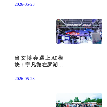
2026-05-23
当文博会遇上AI模
块：宇凡微在罗湖展
团交出“文化+科技”新
答卷
2026-05-23