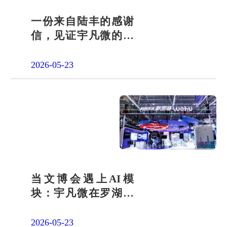
一份来自陆丰的感谢
信，见证宇凡微的社
会责任之路
2026-05-23
当文博会遇上AI模
块：宇凡微在罗湖展
团交出“文化+科技”新
答卷
2026-05-23