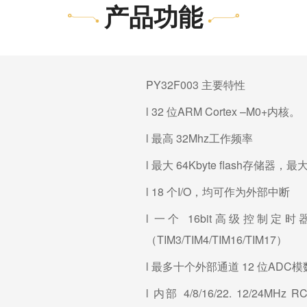
产品功能
PY32F003
主要特性
l 32 位ARM Cortex –M0+
内核。
l
32Mhz
最高
工作频率
l
64Kbyte flash
最大
存储器，最
l 18 个I/O
，均可作为外部中断
l
16bit高级控制定时
一个
（TIM3/TIM4/TIM16/TIM17
）
l
12 位ADC
最多十个外部通道
模
l
4/8/16/22. 12/24MHz
内部