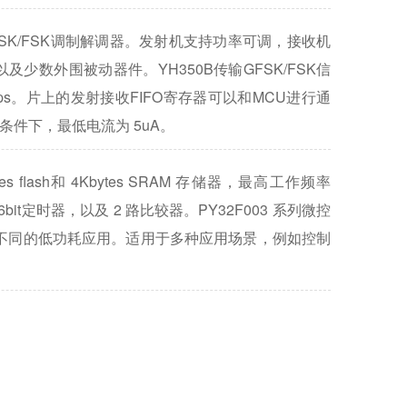
SK/FSK调制解调器。发射机支持功率可调，接收机
数外围被动器件。YH350B传输GFSK/FSK
信
Mbps。片上的发射接收FIFO寄存器可以和MCU
进行通
5uA。
条件下，最低电流为
s flash
4Kbytes SRAM
和
存储器，最高工作频率
bit
2 路比较器。PY32F003 系列微控
定时器，以及
不同的低功耗应用。适用于多种应用场景，例如控制