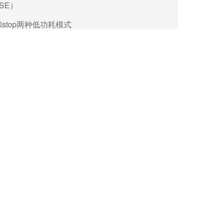
SE
）
stop
两种低功耗模式
DR）掉电检测复位（BOR）可编程的电压检测
用同步./异步收发器（USART）1 个I2C
接口