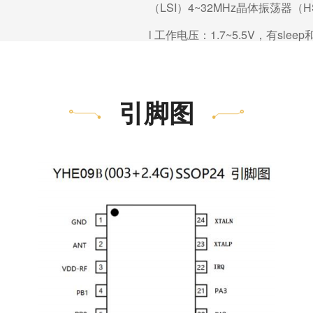
（LSI）4~32MHz晶体振荡器（H
l 工作电压：1.7~5.5V，有sleep和
l 上电/掉电复位（POR/P
（PVD
）
引脚图
l 一个串行外设接口（SPI）2 个通
l 硬件CRC-32
模块
l
2 个比较器
l
唯一
UID
l
串行单线调试（
SWD）
3 通道 DMA 控制器