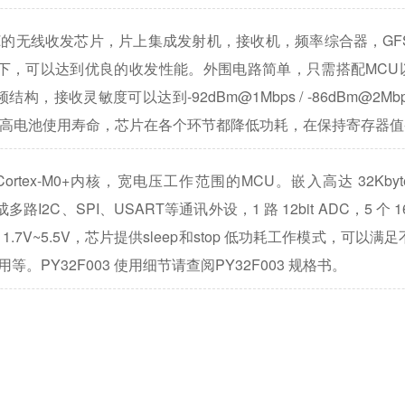
HZ的无线收发芯片，片上集成发射机，接收机，频率综合器，GF
可以达到优良的收发性能。外围电路简单，只需搭配MCU以及少
构，接收灵敏度可以达到-92dBm@1Mbps / -86dBm@2
高电池使用寿命，芯片在各个环节都降低功耗，在保持寄存器值
 Cortex-M0+内核，宽电压工作范围的MCU
32Kbyte
。嵌入高达
路I2C、SPI、USART等通讯外设，1
12bit ADC，5
16
路
个
V~5.5V，芯片提供sleep和stop
低功耗工作模式，可以满足
。PY32F003 使用细节请查阅PY32F003 规格书。