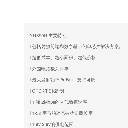
YH350B 主要特性
l
包括射频前端和数字基带的单芯片解决方案。
l
超低成本、超小面积、超低价格。
l
外围电路极为简单。
l
8dBm
最大发射功率
，支持可调。
l GFSK/FSK
调制
l 1
2Mbps
和
的空气数据速率
l 1-32
字节的动态有效负载长度
l 1.9v-3.6v
的供电范围