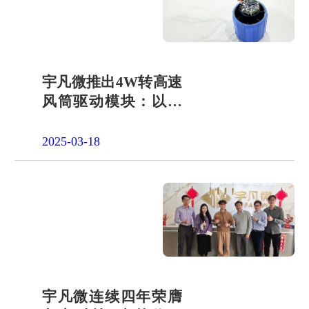
品申请
单片机封
装定制
项目合作
开发
社会责任
宇凡微推出4W转高速
风筒驱动模块：以极
招贤纳士
致微型化与高效能助
力厂商抢占夏季市场
2025-03-18
先机
宇凡微连续四年荣膺