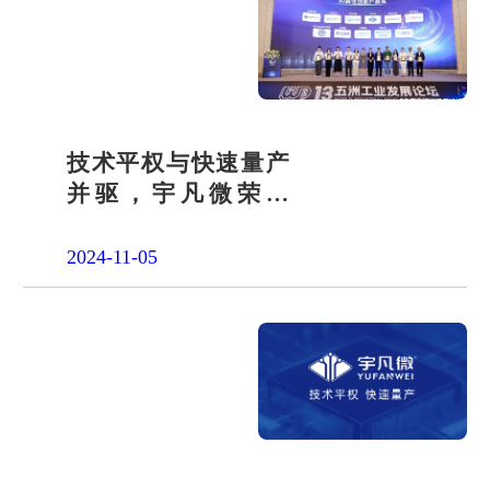
技术平权与快速量产
并驱，宇凡微荣膺
2024“AILE”AI最佳创
新产品奖
2024-11-05