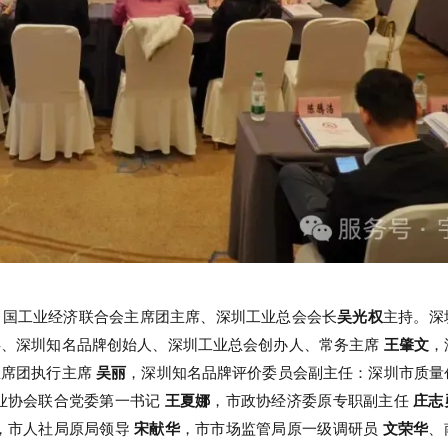
中国工业经济联合会主席团主席、深圳工业总会会长
吴光权
主持。深
事、深圳知名品牌创始人、深圳工业总会创办人、常务主席
王肇文
，
主席团执行主席
吴丽
，深圳知名品牌评价委员会副主任：深圳市质量
业协会联合党委第一书记
王夏娜
，市政协经济委原专职副主任
庄志
，市人社局原局领导
宋献华
，市市场监管局原一级调研员
文荣华
、