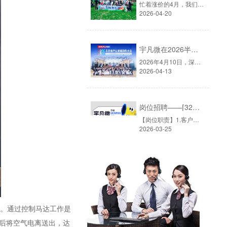
忙着涨价的4月，我们选择去山间4月的深圳，早已入夏。除了炎热的天气外，芯片圈也正在经历一场严重的缺货与涨价浪潮。从去年年底受国际局势影响，原材料持续上涨，单片机价格普遍上涨，供货趋紧。4月，被业内默认为每年单片机最火的销售旺季，谁也不想错过这波行情。而就在这个时候，宇凡微的小伙伴们，选择放下电话......
2026-04-20
宇凡微在2026半导体大会上的思考与行动
2026年4月10日，深圳华侨城洲际大酒店。▲图源：2026半导体产业发展趋势大会由华强电子网主办的「2026半导体产业发展趋势大会」如期而至，主题定为「智创无界·芯向未来」——在AI与半导体深度融合的今天，这八个字既是行业的共识，也是每一家芯片公司的现实命题。▲图源：2026半导体产业发展趋势大会深圳宇凡微电子......
2026-04-13
岗位招聘——⌈32位电子元器件销售员⌉
【岗位职责】1.客户开发与维护：负责开拓消费类电子市场（如小家电、智能家居、美容电子、智能安防灯饰等智能手表、电子玩具等单片机应用方案）的客户资源。通过电话、拜访、展会等方式挖掘潜在方案公司、代工厂及品牌商，建立合作关系。2.需求对接与方案导入：深入了解客户的电子产品研发及BOM（物料清单）需求，针......
2026-03-25
成。通过控制马达工作是
后将空气电离送出，达