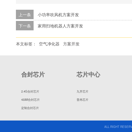
上一条
小功率吹风机方案开发
下一条
家用扫地机器人方案开发
本文标签：
空气净化器
方案开发
合封芯片
芯片中心
2.4G合封芯片
九齐芯片
433M合封芯片
普冉芯片
定制合封芯片
ALL RIGHT RESERV