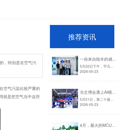
推荐资讯
一份来自陆丰的感谢信，见证宇凡微的社会责任之路
的，特别是在空气污
5月22日下午，宇凡微迎来了一批特殊的客人。他们是深圳派驻陆丰帮扶工作队的代表：深圳市驻陆丰市河东镇帮扶工作队队长廖雁平（罗湖笋岗街道办副主任）、队员王敏（深圳市政协办公厅一级主任科员）、队员陶龙城（罗湖医院集团）。▲左一深圳市政协办公厅一级主任科员王敏、右二深圳罗湖笋岗街道办副主任廖雁平、右一......
2026-05-23
在空气污染比较严重的
当文博会遇上AI模块：宇凡微在罗湖展团交出“文化+科技”新答卷
作用就是把空气当中这些
5月21日，第二十届中国（深圳）国际文化产业博览交易会在深圳国际会展中心拉开帷幕。这场为期五天的文化盛会，汇聚了全国各地的文创力量。而今年一个显著的变化是：科技企业正成为展会上不可忽视的“新角色”。这一点，在罗湖展团体现得尤为充分。▲图源：第二十二届深圳文博会·罗湖展团官方宇凡微受深圳报业集团邀......
2026-05-23
4月，最火的MCU旺季，我们给员工放了一天"山假"