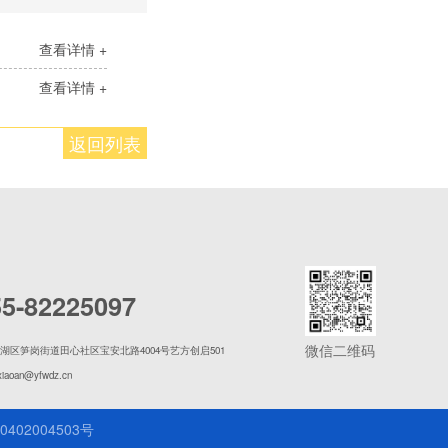
查看详情 +
查看详情 +
返回列表
55-82225097
微信二维码
湖区笋岗街道田心社区宝安北路4004号艺方创启501
xiaoan@yfwdz.cn
402004503号