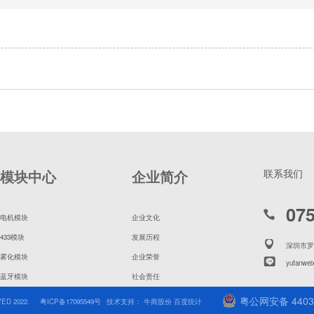
模块中心
企业简介
联系我们
07
电机模块
企业文化
433模块
发展历程
深圳市罗
雾化模块
企业荣誉
yufanwei
蓝牙模块
社会责任
粤公网安备 44030
ED 2022.
粤ICP备17095549号
技术支持： 牛商股份 百度统计