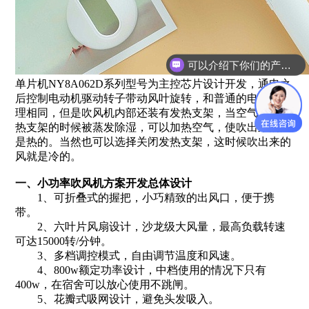
可以介绍下你们的产品么？
单片机NY8A062D系列型号为主控芯片设计开发，通电之
后控制电动机驱动转子带动风叶旋转，和普通的电风扇原
理相同，但是吹风机内部还装有发热支架，当空气经过发
热支架的时候被蒸发除湿，可以加热空气，使吹出来的风
是热的。当然也可以选择关闭发热支架，这时候吹出来的
风就是冷的。
一、小功率吹风机方案开发总体设计
1、可折叠式的握把，小巧精致的出风口，便于携
带。
2、六叶片风扇设计，沙龙级大风量，最高负载转速
可达15000转/分钟。
3、多档调控模式，自由调节温度和风速。
4、800w额定功率设计，中档使用的情况下只有
400w，在宿舍可以放心使用不跳闸。
5、花瓣式吸网设计，避免头发吸入。