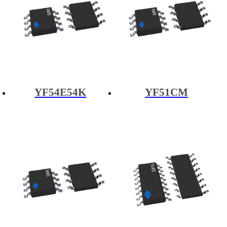
YF54E54K
YF51CM