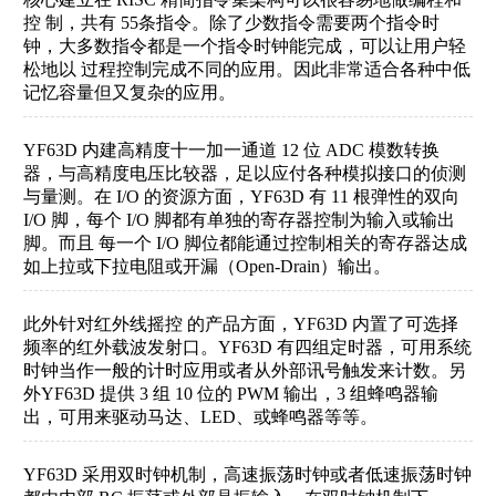
控 制，共有 55条指令。除了少数指令需要两个指令时
钟，大多数指令都是一个指令时钟能完成，可以让用户轻
松地以 过程控制完成不同的应用。因此非常适合各种中低
记忆容量但又复杂的应用。
YF63D 内建高精度十一加一通道 12 位 ADC 模数转换
器，与高精度电压比较器，足以应付各种模拟接口的侦测
与量测。在 I/O 的资源方面，YF63D 有 11 根弹性的双向
I/O 脚，每个 I/O 脚都有单独的寄存器控制为输入或输出
脚。而且 每一个 I/O 脚位都能通过控制相关的寄存器达成
如上拉或下拉电阻或开漏（Open-Drain）输出。
此外针对红外线摇控
的产品方面，
YF63D 内置了可选择
频率的红外载波发射口。YF63D 有四组定时器，可用系统
时钟当作一般的计时应用或者从外部讯号触发来计数。另
外YF63D 提供 3 组 10 位的 PWM 输出，3 组蜂鸣器输
出，可用来驱动马达、LED、或蜂鸣器等等。
YF63D 采用双时钟机制，高速振荡时钟或者低速振荡时钟