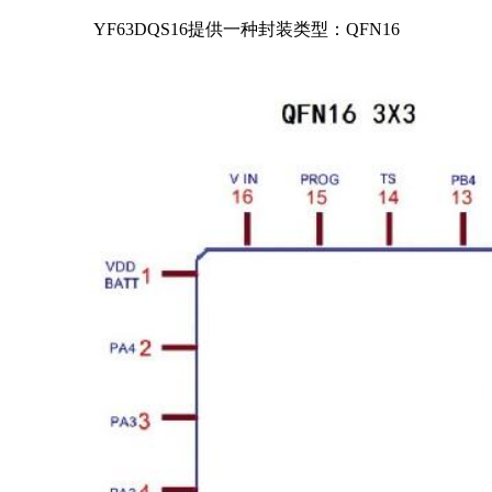
除PA5 外内置上电复位
睡眠模式（Halt mode
）
（POR
）
YF63DQS16提供一种封装类型：QFN16
l 内置准确的低电压侦测
电路（LVD
），
l
内置十一加一通道
12
位
ADC 模数转换器
（Analog to Digital
Converter
）。