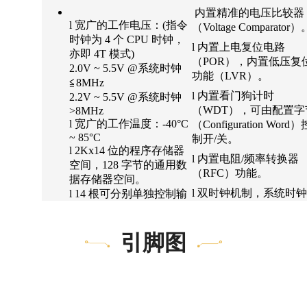
内置精准的电压比较器
l 宽广的工作电压：(
指令
（Voltage Comparator
）
时钟为
4
个
CPU
时钟，
l 内置上电复位电路
亦即
4T 模式)
（POR），内置低压复
2.0V ~ 5.5V @
系统时钟
功能（LVR
）。
≦
8MHz
l 内置看门狗计时
2.2V ~ 5.5V @
系统时钟
（WDT），可由配置字
>8MHz
l 宽广的工作温度：-40°C
（Configuration Word）
~ 85°C
制开/
关。
l 2Kx14 位的程序存储器
l 内置电阻/频率转换器
空间，128
字节的通用数
（RFC
）功能。
据存储器空间。
l
双时钟机制，系统时
l 14
根可分别单独控制输
以随时切换高速振荡或
入输出方向的
I/O 脚
低速振荡。
（GPIO）、PA[7:0]、
引脚图
PB[5:0]
。
l 四种工作模式可随系
l
所有
I/O 脚输出可选择
求调整电流消耗：正常
一般灌电流（Normal Sink
式（Normal mode）、
Current）或大灌电流
模式（Slow mode
）、
（Large Sink Current），
模式
（
Standby mode）