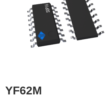
YF62M