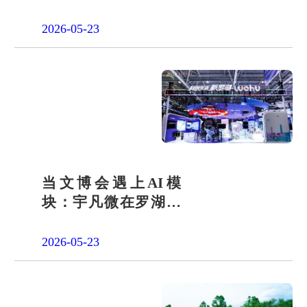
会责任之路
2026-05-23
当文博会遇上AI模
块：宇凡微在罗湖展
团交出“文化+科技”新
答卷
2026-05-23