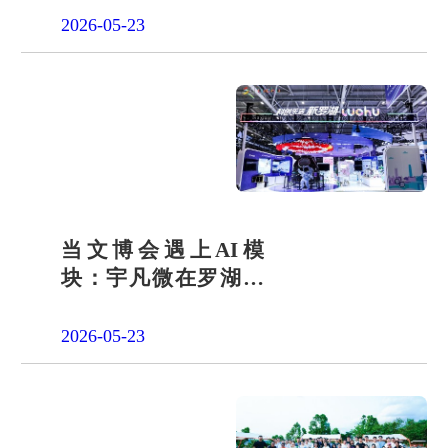
2026-05-23
当文博会遇上AI模
块：宇凡微在罗湖展
团交出“文化+科技”新
答卷
2026-05-23