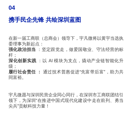
04
携手民企先锋 共绘深圳蓝图
在新一届工商联（总商会）领导下，宇凡微将以黄宇当选执
委理事为新起点：
强化政治担当
：坚定跟党走，做爱国敬业、守法经营的标
杆；
深化创新实践
：以
AI
模块为支点，撬动产业链智能化升
级；
履行社会责任
：
通过技术普惠促进“先富带后富”，助力共
同富裕。
宇凡微愿与深圳民营企业同心同行，在深圳市工商联团结引
领下，为深圳“在推进中国式现代化建设中走在前列、勇当
尖兵”贡献科技力量！