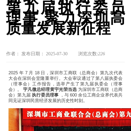
第九届执行委员
理事 聚力深圳高
质量发展新征程
作者：
发布日期： 2025-07-30
浏览次数:
226
2025
年
7
月
18
日，深圳市工商联（总商会）第九次代表
大会在深圳会堂隆重举行。大会审议通过了第八届执委会
（理事会）工作报告，选举产生了第九届执委会（理事
会）。
宇凡微总经理黄宇光荣当选
为深圳市工商联（总商
会）第九届
执行委员理事
，与
600
余位工商企业界代表共
同见证深圳民营经济发展的历史性时刻。