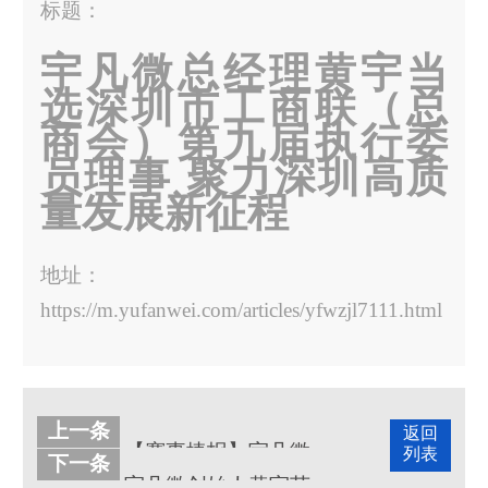
标题：
宇凡微总经理黄宇当
选深圳市工商联（总
商会）第九届执行委
员理事 聚力深圳高质
量发展新征程
地址：
https://m.yufanwei.com/articles/yfwzjl7111.html
上一条
返回
【赛事捷报】宇凡微MCU合封技术项目成功晋级光创赛半决赛！
列表
下一条
宇凡微创始人黄宇荣膺“第五届深圳新生代创新创业风云人物”，重写“技术平权”的90后执棋者！