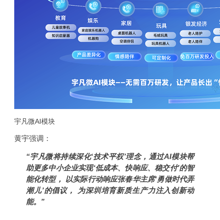
宇凡微AI模块
黄宇强调：
“宇凡微将持续深化‘技术平权’理念，通过
AI
模块帮
助更多中小企业实现‘低成本、快响应、稳交付’的智
能化转型，
以实际行动响应张春华主席‘勇做时代弄
潮儿’的倡议，
为深圳培育新质生产力注入创新动
能。”