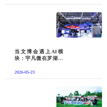
当文博会遇上AI模
块：宇凡微在罗湖展
团交出“文化+科技”新
答卷
2026-05-23