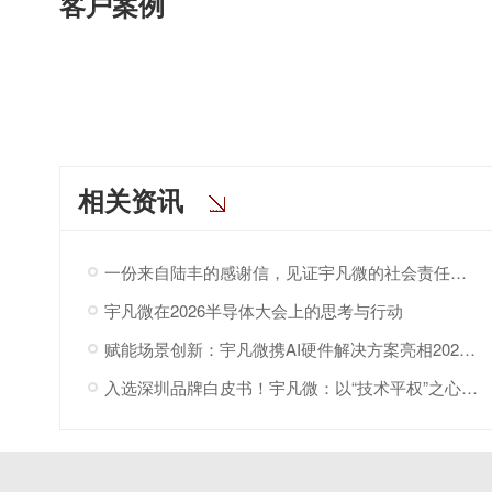
客户案例
相关资讯
一份来自陆丰的感谢信，见证宇凡微的社会责任之路
宇凡微在2026半导体大会上的思考与行动
赋能场景创新：宇凡微携AI硬件解决方案亮相2026“深港同心·罗湖创景”场景创新大会!
入选深圳品牌白皮书！宇凡微：以“技术平权”之心，与深圳共赴AI