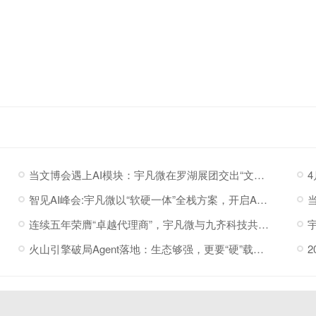
当文博会遇上AI模块：宇凡微在罗湖展团交出“文化+科技”新答卷
智见AI峰会:宇凡微以“软硬一体”全栈方案，开启AI硬件落地加速度
连续五年荣膺“卓越代理商”，宇凡微与九齐科技共赴新程
火山引擎破局Agent落地：生态够强，更要“硬”载体托底