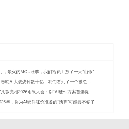
4月，最火的MCU旺季，我们给员工放了一天"山假"
当春晚AI大战烧掉数十亿，我们看到了一个被忽视的真相
宇凡微亮相2026雨果大会：以“AI硬件方案首选提供商”赋能跨境出海
2026年，你为AI硬件涨价准备的“预算”可能要不够了