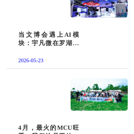
当文博会遇上AI模
块：宇凡微在罗湖展
团交出“文化+科技”新
答卷
2026-05-23
4月，最火的MCU旺