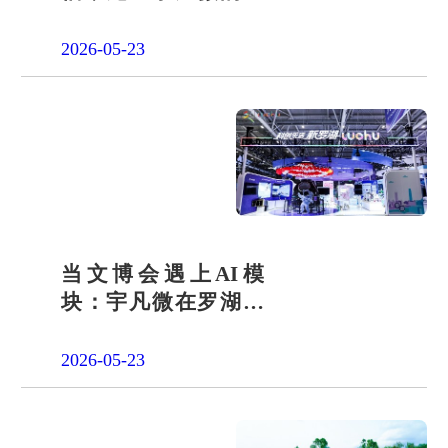
会责任之路
2026-05-23
当文博会遇上AI模
块：宇凡微在罗湖展
团交出“文化+科技”新
答卷
2026-05-23