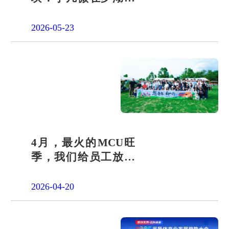
团交出“文化+科技”新
答卷
2026-05-23
4月，最火的MCU旺
季，我们给员工放了
一天"山假"
2026-04-20