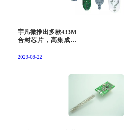
品申请
单片机封
装定制
项目合作
开发
宇凡微推出多款433M
社会责任
合封芯片，高集成省
招贤纳士
面积433M内置MCU
2023-08-22