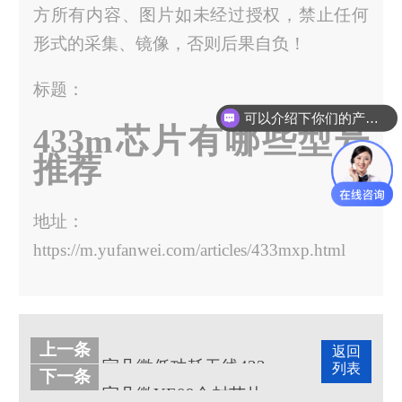
方所有内容、图片如未经过授权，禁止任何
形式的采集、镜像，否则后果自负！
标题：
可以介绍下你们的产品么？
你们是怎么收费的呢？
433m芯片有哪些型号
推荐
地址：
https://m.yufanwei.com/articles/433mxp.html
上一条
返回
宇凡微低功耗无线433MHz芯片组网应用类型
列表
下一条
宇凡微YE09合封芯片，集成32位MCU和2.4G芯片