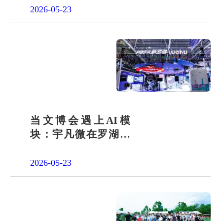
2026-05-23
当文博会遇上AI模
块：宇凡微在罗湖展
团交出“文化+科技”新
答卷
2026-05-23