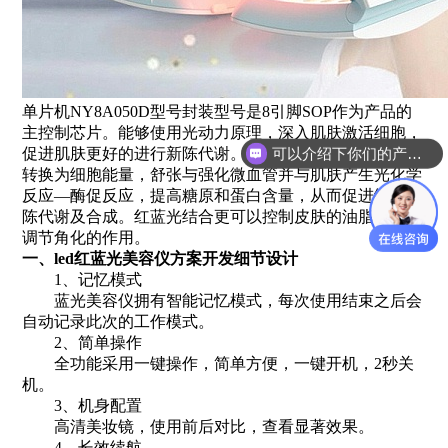
单片机NY8A050D型号封装型号是8引脚SOP作为产品的
主控制芯片。能够使用光动力原理，深入肌肤激活细胞，
可以介绍下你们的产品么？
促进肌肤更好的进行新陈代谢。皮肤通过吸收光线，能够
转换为细胞能量，舒张与强化微血管并与肌肤产生光化学
反应—酶促反应，提高糖原和蛋白含量，从而促进细胞新
陈代谢及合成。红蓝光结合更可以控制皮肤的油脂分泌，
调节角化的作用。
一、led红蓝光美容仪方案开发细节设计
1、记忆模式
蓝光美容仪拥有智能记忆模式，每次使用结束之后会
自动记录此次的工作模式。
2、简单操作
全功能采用一键操作，简单方便，一键开机，2秒关
机。
3、机身配置
高清美妆镜，使用前后对比，查看显著效果。
4、长效续航