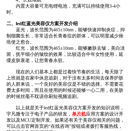
内置大容量可充电锂电池，充满可以持续使用3-4小
时。
二、led红蓝光美容仪方案开发介绍
蓝光，波长范围为465±10nm，能够快速抑制炎症，抑
制细菌生长，非常适合长青春痘的群体，可以明显减少痤
疮使之愈合。
红光，波长范围为465±10nm，能够嫩肤去皱，美白淡
斑，抚平细小的皱纹的效果，比较适合中年女性使用，延
缓皮肤衰老，让您青春永驻。
现在的人们基本上都是过着快节奏的生活，每天除了
上班就是在家中休息追剧，对于没有太多时间去保养护肤
的人群来说，一个良好的美容仪是不错的选择。不需要花
费太多时间，而且在使用的时候还能够一心二用，在美肤
的时候丝毫不耽误你刷短视频追剧。
以上就是关于led红蓝光美容仪方案开发的知识说明，
宇凡微专注于电子产品的研发，
单片机
应用方案的设计开
发以及MCU定制开发。如果还有关于美容仪相关的问题，
可以点击官网首页的“在线咨询”按钮或者拨打客服热线，