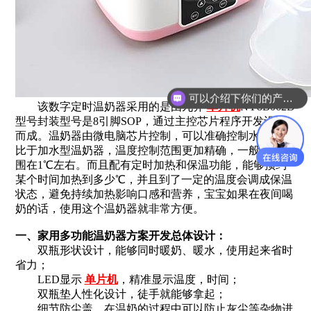
可以介绍下你们的产品么？
该数字定时温奶器采用的是由九齐
单片机
NY8B062D
型号封装型号是8引脚SOP，通过主控芯片程序开发设计
而成。温奶器由微电脑芯片控制，可以准确控制水温，相
比于加水型温奶器，温度控制范围更加精确，一般波动范
围在1℃左右。而且配有定时加热和保温功能，能够预约
某个时间加热到多少℃，并且到了一定的温度会调成保温
状态，避免持续加热影响口感和营养，宝宝如果在夜间喝
奶的话，使用这个温奶器就非常方便。
一、家用多功能温奶器方案开发总体设计：
双瓶形状设计，能够同时暖奶、暖水，使用起来省时
省力；
LED显示
单片机
，精准显示温度，时间；
双瓶垫人性化设计，徒手就能够拿起；
细节防尘盖，在温奶的过程中可以防止灰尘等杂物进