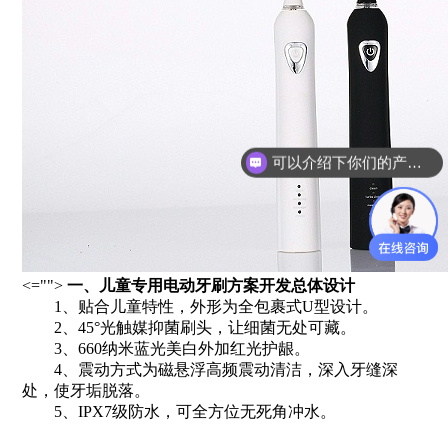
可以介绍下你们的产品么？
<="">
一、儿童专用电动牙刷方案开发总体设计
1、贴合儿童特性，外形为全包裹式U型设计。
2、45°光触媒抑菌刷头，让细菌无处可藏。
3、660纳米蓝光美白外加红光护龈。
4、震动方式为磁悬浮高频震动清洁，深入牙缝深
处，使牙垢脱落。
5、IPX7级防水，可全方位无死角冲水。