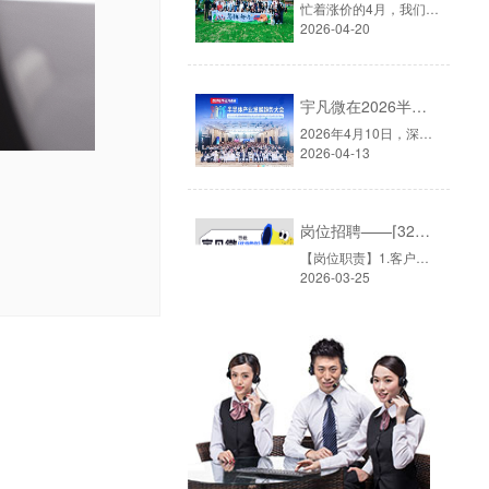
忙着涨价的4月，我们选择去山间4月的深圳，早已入夏。除了炎热的天气外，芯片圈也正在经历一场严重的缺货与涨价浪潮。从去年年底受国际局势影响，原材料持续上涨，单片机价格普遍上涨，供货趋紧。4月，被业内默认为每年单片机最火的销售旺季，谁也不想错过这波行情。而就在这个时候，宇凡微的小伙伴们，选择放下电话......
2026-04-20
宇凡微在2026半导体大会上的思考与行动
2026年4月10日，深圳华侨城洲际大酒店。▲图源：2026半导体产业发展趋势大会由华强电子网主办的「2026半导体产业发展趋势大会」如期而至，主题定为「智创无界·芯向未来」——在AI与半导体深度融合的今天，这八个字既是行业的共识，也是每一家芯片公司的现实命题。▲图源：2026半导体产业发展趋势大会深圳宇凡微电子......
2026-04-13
岗位招聘——⌈32位电子元器件销售员⌉
【岗位职责】1.客户开发与维护：负责开拓消费类电子市场（如小家电、智能家居、美容电子、智能安防灯饰等智能手表、电子玩具等单片机应用方案）的客户资源。通过电话、拜访、展会等方式挖掘潜在方案公司、代工厂及品牌商，建立合作关系。2.需求对接与方案导入：深入了解客户的电子产品研发及BOM（物料清单）需求，针......
2026-03-25