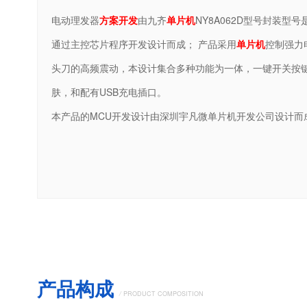
电动理发器
方案开发
由九齐
单片机
NY8A062D型号封装型号
通过主控芯片程序开发设计而成； 产品采用
单片机
控制强力
头刀的高频震动，本设计集合多种功能为一体，一键开关按
肤，和配有USB充电插口。
本产品的MCU开发设计由深圳宇凡微单片机开发公司设计而
产品构成
/
PRODUCT COMPOSITION