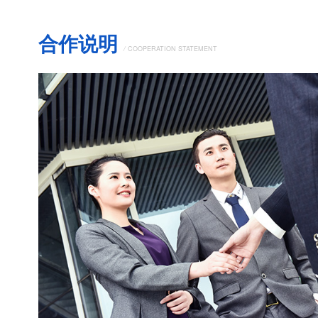
合作说明
/
COOPERATION STATEMENT