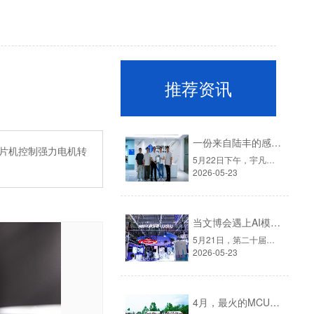
推荐资讯
一份来自陆丰的感谢信，见证宇凡微的社会责任之路
单片机控制强力电机转
5月22日下午，宇凡微迎来了一批特殊的客人。他们是深圳派驻陆丰帮扶工作队的代表：深圳市驻陆丰市河东镇帮扶工作队队长廖雁平（罗湖笋岗街道办副主任）、队员王敏（深圳市政协办公厅一级主任科员）、队员陶龙城（罗湖医院集团）。▲左一深圳市政协办公厅一级主任科员王敏、右二深圳罗湖笋岗街道办副主任廖雁平、右一......
2026-05-23
当文博会遇上AI模块：宇凡微在罗湖展团交出“文化+科技”新答卷
5月21日，第二十届中国（深圳）国际文化产业博览交易会在深圳国际会展中心拉开帷幕。这场为期五天的文化盛会，汇聚了全国各地的文创力量。而今年一个显著的变化是：科技企业正成为展会上不可忽视的“新角色”。这一点，在罗湖展团体现得尤为充分。▲图源：第二十二届深圳文博会·罗湖展团官方宇凡微受深圳报业集团邀......
2026-05-23
4月，最火的MCU旺季，我们给员工放了一天"山假"