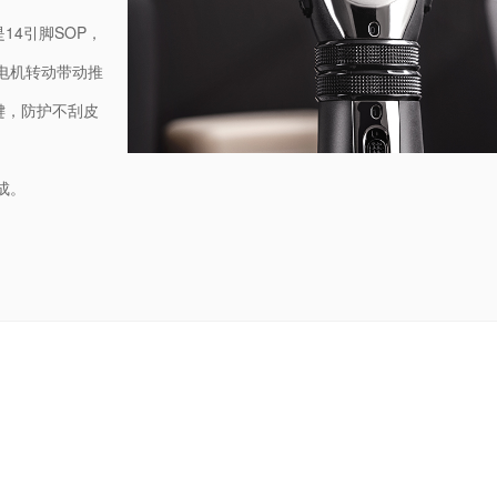
是14引脚SOP，
电机转动带动推
键，防护不刮皮
成。