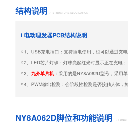
结构说明
/
STRUCTURE ELUCIDATION
电动理发器PCB结构说明
1、USB充电插口：支持插电使用，也可以通过充
2、LED芯片灯珠：灯珠亮起红光时显示正在充电；
3、
九齐单片机
：采用的是NY8A062D型号，采
4、PWM输出检测：会阶段性检测是否接触人体，
NY8A062D脚位和功能说明
/ FUNCT