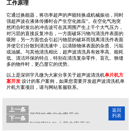
工作原理
它通过换能器，将功率超声的声能转换成机械振动，同时
强超声波在液体传播时会产生空化效应”。在空化气泡突
然闭合时发出的冲击波可在其周围产生上千个大气压力，
对污层的直接反复冲击，一方面破坏污物与清洗件表面的
吸附，另一方面也会引起污物层的破坏而脱离清洗件表面
并使它们分散到清洗液中，以清除物体表面的杂质、污垢
或油腻。与其他清洗相比，超声波清洗具有效率高、能耗
低、清洁环保的特点，特别在清洗复杂零件、盲孔、狭缝
多的物件时，更凸显它的优势。
以上是深圳宇凡微为大家分享关于
超声波清洗机
单片机方
案开发
设计的客户案例，如果您需要开发
超声波清洗机
单
片机方案项目，请与网站客服联系。
上一条
返回
颈部按摩仪方案开发
列表
下一条
智能宠物饮水器方案开发