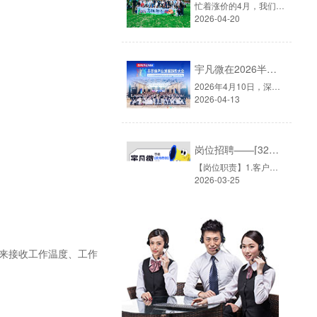
忙着涨价的4月，我们选择去山间4月的深圳，早已入夏。除了炎热的天气外，芯片圈也正在经历一场严重的缺货与涨价浪潮。从去年年底受国际局势影响，原材料持续上涨，单片机价格普遍上涨，供货趋紧。4月，被业内默认为每年单片机最火的销售旺季，谁也不想错过这波行情。而就在这个时候，宇凡微的小伙伴们，选择放下电话......
2026-04-20
宇凡微在2026半导体大会上的思考与行动
2026年4月10日，深圳华侨城洲际大酒店。▲图源：2026半导体产业发展趋势大会由华强电子网主办的「2026半导体产业发展趋势大会」如期而至，主题定为「智创无界·芯向未来」——在AI与半导体深度融合的今天，这八个字既是行业的共识，也是每一家芯片公司的现实命题。▲图源：2026半导体产业发展趋势大会深圳宇凡微电子......
2026-04-13
岗位招聘——⌈32位电子元器件销售员⌉
【岗位职责】1.客户开发与维护：负责开拓消费类电子市场（如小家电、智能家居、美容电子、智能安防灯饰等智能手表、电子玩具等单片机应用方案）的客户资源。通过电话、拜访、展会等方式挖掘潜在方案公司、代工厂及品牌商，建立合作关系。2.需求对接与方案导入：深入了解客户的电子产品研发及BOM（物料清单）需求，针......
2026-03-25
用来接收工作温度、工作