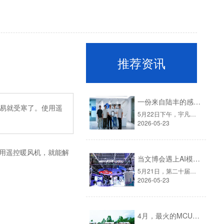
推荐资讯
一份来自陆丰的感谢信，见证宇凡微的社会责任之路
易就受寒了。使用遥
5月22日下午，宇凡微迎来了一批特殊的客人。他们是深圳派驻陆丰帮扶工作队的代表：深圳市驻陆丰市河东镇帮扶工作队队长廖雁平（罗湖笋岗街道办副主任）、队员王敏（深圳市政协办公厅一级主任科员）、队员陶龙城（罗湖医院集团）。▲左一深圳市政协办公厅一级主任科员王敏、右二深圳罗湖笋岗街道办副主任廖雁平、右一......
2026-05-23
用遥控暖风机，就能解
当文博会遇上AI模块：宇凡微在罗湖展团交出“文化+科技”新答卷
5月21日，第二十届中国（深圳）国际文化产业博览交易会在深圳国际会展中心拉开帷幕。这场为期五天的文化盛会，汇聚了全国各地的文创力量。而今年一个显著的变化是：科技企业正成为展会上不可忽视的“新角色”。这一点，在罗湖展团体现得尤为充分。▲图源：第二十二届深圳文博会·罗湖展团官方宇凡微受深圳报业集团邀......
2026-05-23
4月，最火的MCU旺季，我们给员工放了一天"山假"