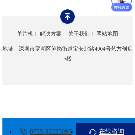
灯饰行业
玩具行业
单片机
解决方案
关于我们
网站地图
智能家居
地址：深圳市罗湖区笋岗街道宝安北路4004号艺方创启
宠物用品
5楼
0755-82225097
在线咨询