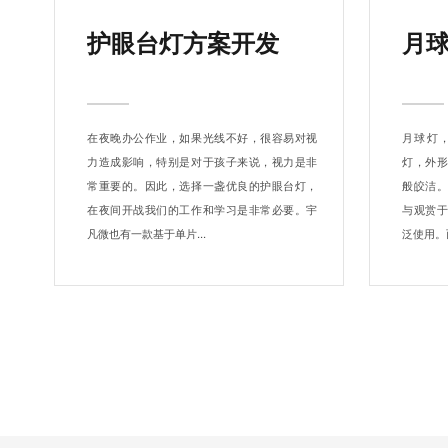
护眼台灯方案开发
月
在夜晚办公作业，如果光线不好，很容易对视
月球灯
力造成影响，特别是对于孩子来说，视力是非
灯，外
常重要的。因此，选择一盏优良的护眼台灯，
般皎洁
在夜间开战我们的工作和学习是非常必要。宇
与观赏
凡微也有一款基于单片...
泛使用。