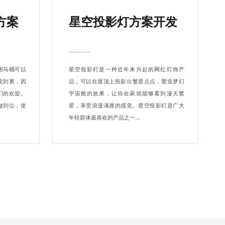
方案
星空投影灯方案开发
用马桶可以
星空投影灯是一种近年来兴起的网红灯饰产
觉到累，因
品，可以在屋顶上投影出繁星点点，塑造梦幻
们的欢迎。
宇宙般的效果，让你在家就能够看到漫天繁
做到位，使
星，享受浪漫满屋的感觉。星空投影灯是广大
年轻群体最喜欢的产品之一...