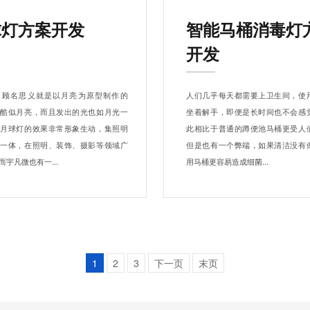
球灯方案开发
智能马桶消毒灯
开发
，顾名思义就是以月亮为原型制作的
人们几乎每天都需要上卫生间，使
形酷似月亮，而且发出的光也如月光一
坐着解手，即便是长时间也不会感
。月球灯的效果非常形象生动，集照明
此相比于普通的蹲便池马桶更受人
于一体，在照明、装饰、摄影等领域广
但是也有一个弊端，如果清洁没有
而宇凡微也有一...
用马桶更容易造成细菌...
1
2
3
下一页
末页