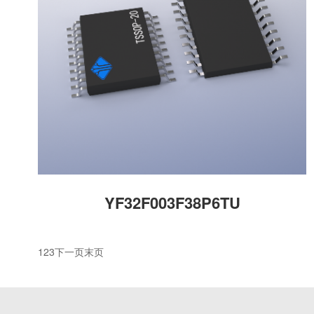
YF32F003F38P6TU
1
2
3
下一页
末页