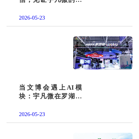
会责任之路
2026-05-23
当文博会遇上AI模
块：宇凡微在罗湖展
团交出“文化+科技”新
答卷
2026-05-23