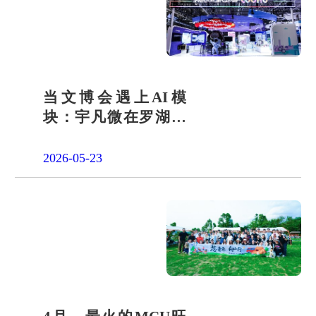
当文博会遇上AI模
块：宇凡微在罗湖展
团交出“文化+科技”新
答卷
2026-05-23