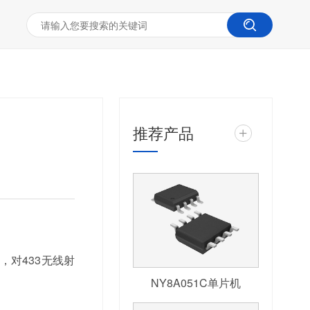
推荐产品
+
对433无线射
NY8A051C单片机