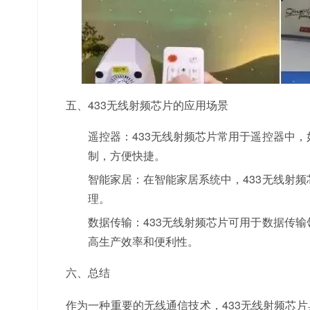
五、433无线射频芯片的应用场景
遥控器：433无线射频芯片常用于遥控器中
制，方便快捷。
智能家居：在智能家居系统中，433无线射
理。
数据传输：433无线射频芯片可用于数据传
高生产效率和便利性。
六、总结
作为一种重要的无线通信技术，433无线射频芯