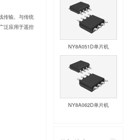
无线传输。与传统
广泛应用于遥控
NY8A051D单片机
NY8A062D单片机