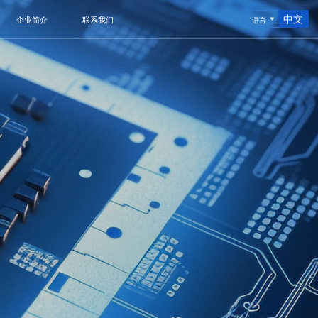
中文
企业简介
联系我们
语言