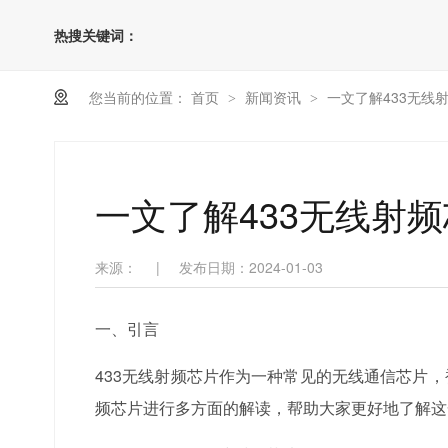
热搜关键词：
您当前的位置：
首页
新闻资讯
一文了解433无线
>
>
一文了解433无线射
来源：
|
发布日期：2024-01-03
一、引言
433无线射频芯片作为一种常见的无线通信芯片
频芯片进行多方面的解读，帮助大家更好地了解这