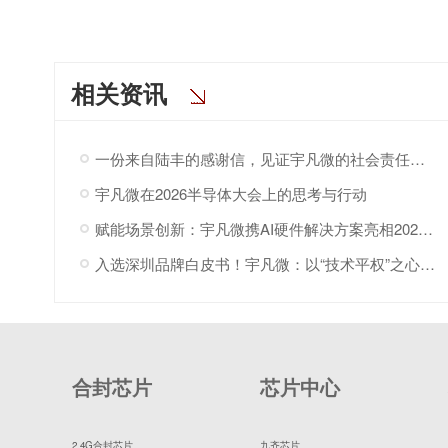
相关资讯
一份来自陆丰的感谢信，见证宇凡微的社会责任之路
宇凡微在2026半导体大会上的思考与行动
赋能场景创新：宇凡微携AI硬件解决方案亮相2026“深港同心·罗湖创景”场景创新大会!
入选深圳品牌白皮书！宇凡微：以“技术平权”之心，与深圳共赴AI
合封芯片
芯片中心
2.4G合封芯片
九齐芯片