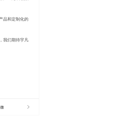
产品和定制化的
，我们期待宇凡
凡微