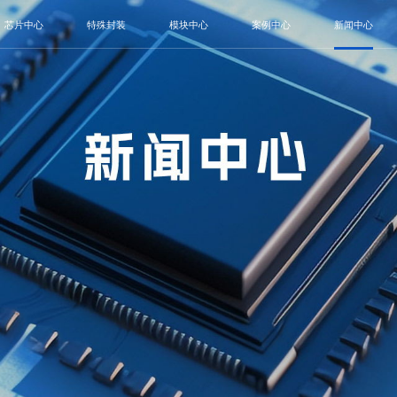
芯片中心
特殊封装
模块中心
案例中心
新闻中心