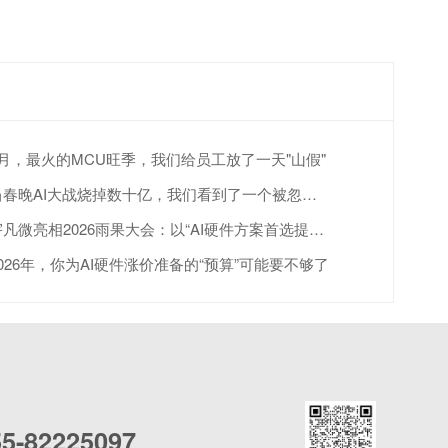
4月，最火的MCU旺季，我们给员工放了一天"山假"
当春晚AI大战烧掉数十亿，我们看到了一个被忽视的真相
宇凡微亮相2026雨果大会：以“AI硬件方案首选提供商”赋能跨境出海
2026年，你为AI硬件涨价准备的“预算”可能要不够了
55-82225097