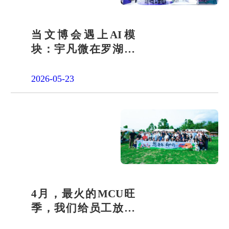
当文博会遇上AI模
块：宇凡微在罗湖展
团交出“文化+科技”新
答卷
2026-05-23
4月，最火的MCU旺
季，我们给员工放了
一天"山假"