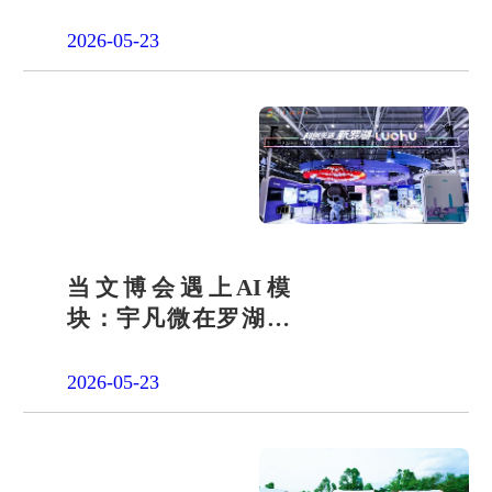
会责任之路
2026-05-23
当文博会遇上AI模
块：宇凡微在罗湖展
团交出“文化+科技”新
答卷
2026-05-23