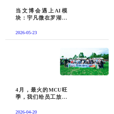
当文博会遇上AI模
块：宇凡微在罗湖展
团交出“文化+科技”新
答卷
2026-05-23
4月，最火的MCU旺
季，我们给员工放了
一天"山假"
2026-04-20