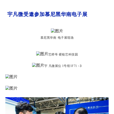
宇凡微受邀参加慕尼黑华南电子展
慕尼黑华南
电子展现场
芯师爷 硬核芯科技园
-3
宇
凡微展位
1号馆1F71