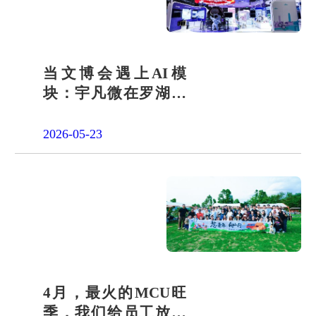
当文博会遇上AI模
块：宇凡微在罗湖展
团交出“文化+科技”新
答卷
2026-05-23
4月，最火的MCU旺
季，我们给员工放了