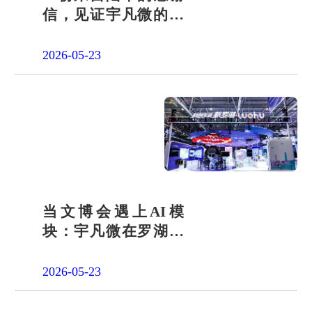
信，见证宇凡微的社
会责任之路
2026-05-23
当文博会遇上AI模
块：宇凡微在罗湖展
团交出“文化+科技”新
答卷
2026-05-23