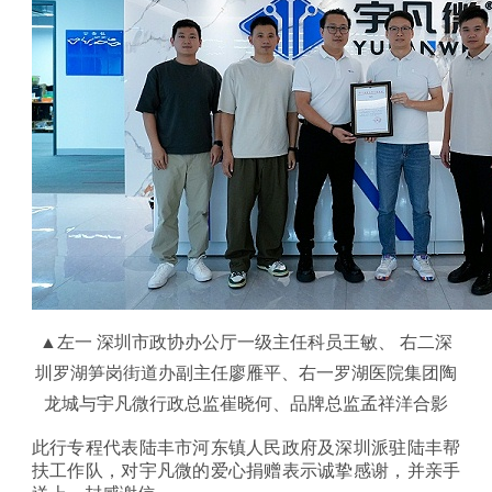
▲左一
深圳市政协办公厅一级主任科员王敏、 右二
深
圳罗湖笋岗街道办副主任廖雁平、右一
罗湖医院集团陶
龙城与宇凡微行政总监崔晓何、品牌总监孟祥洋合影
此行专程代表陆丰市河东镇人民政府及深圳派驻陆丰帮
扶工作队，对宇凡微的爱心捐赠表示诚挚感谢，并亲手