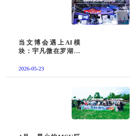
当文博会遇上AI模
块：宇凡微在罗湖展
团交出“文化+科技”新
答卷
2026-05-23