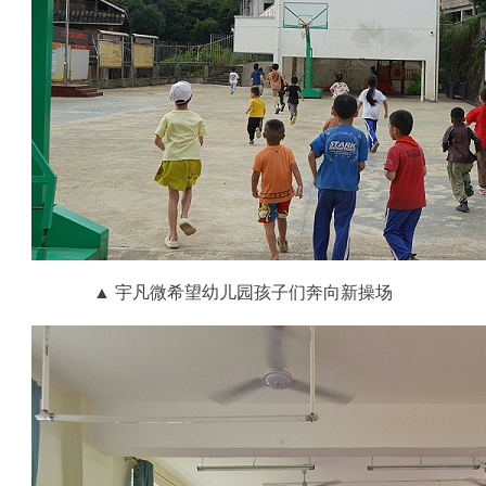
▲
宇凡微希望幼儿园孩子们奔向新操场