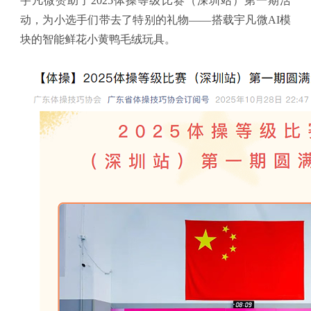
宇凡微赞助了2025体操等级比赛（深圳站）第一期活
动，为小选手们带去了特别的礼物——搭载宇凡微AI模
块的智能鲜花小黄鸭毛绒玩具。