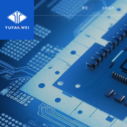
首页
合封芯片