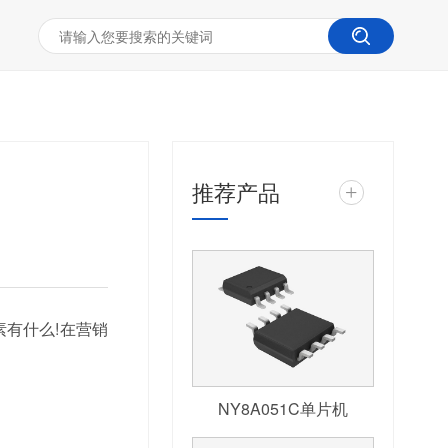
推荐产品
+
素有什么!在营销
NY8A051C单片机