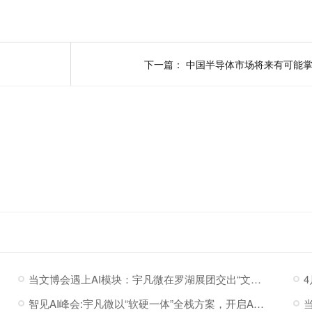
下一篇：
中国半导体市场将来有可能
当文博会遇上AI模块：宇凡微在罗湖展团交出“文化+科技”新答卷
智见AI峰会:宇凡微以“软硬一体”全栈方案，开启AI硬件落地加速度