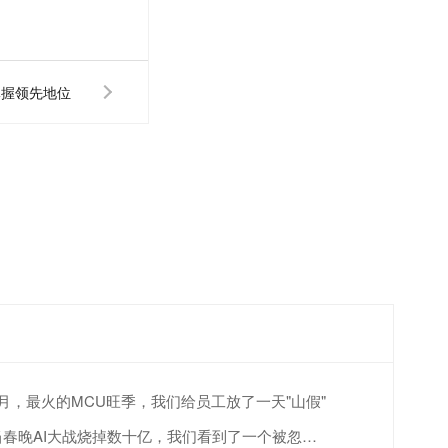
掌握领先地位
4月，最火的MCU旺季，我们给员工放了一天"山假"
当春晚AI大战烧掉数十亿，我们看到了一个被忽视的真相