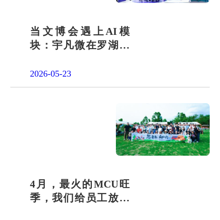
当文博会遇上AI模
块：宇凡微在罗湖展
团交出“文化+科技”新
答卷
2026-05-23
4月，最火的MCU旺
季，我们给员工放了
一天"山假"