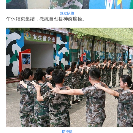
颁发
队旗
午休结束集结，教练自创提神醒脑操。
提神操