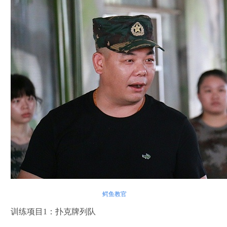
鳄鱼教官
训练项目1：扑克牌列队