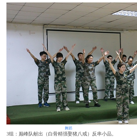
舞蹈
3组：巅峰队献出（白骨精强娶猪八戒）反串小品。