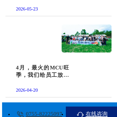
团交出“文化+科技”新
答卷
2026-05-23
4月，最火的MCU旺
季，我们给员工放了
一天"山假"
2026-04-20
0755-82225097
在线咨询