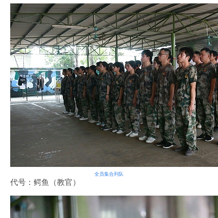
全员集合列队
代号：鳄鱼（教官）