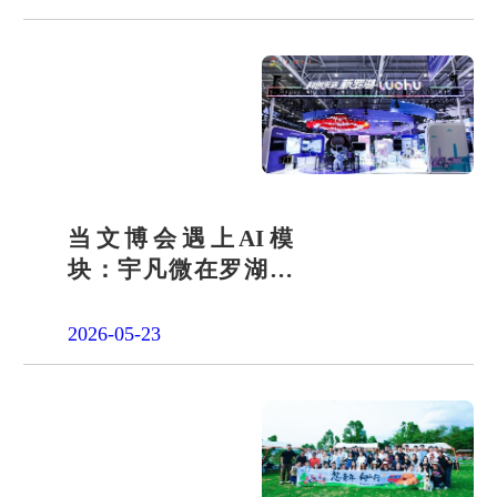
当文博会遇上AI模
块：宇凡微在罗湖展
团交出“文化+科技”新
答卷
2026-05-23