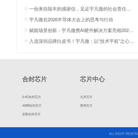
一份来自陆丰的感谢信，见证宇凡微的社会责任之路
宇凡微在2026半导体大会上的思考与行动
赋能场景创新：宇凡微携AI硬件解决方案亮相2026“深港同心·罗湖创景”场景创新大会!
入选深圳品牌白皮书！宇凡微：以“技术平权”之心，与深圳共赴AI
合封芯片
芯片中心
2.4G合封芯片
九齐芯片
433M合封芯片
普冉芯片
定制合封芯片
ALL RIGHT RESERV