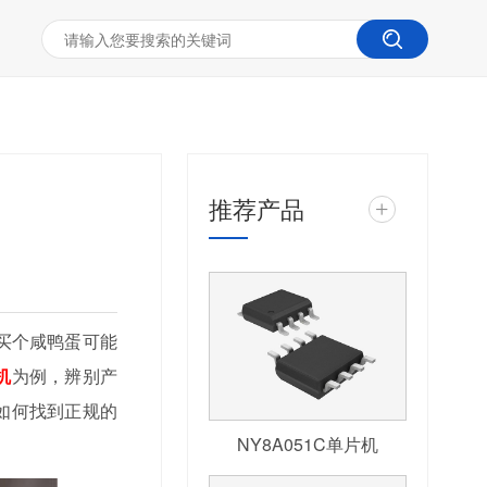
推荐产品
+
买个咸鸭蛋可能
机
为例，辨别产
如何找到正规的
NY8A051C单片机