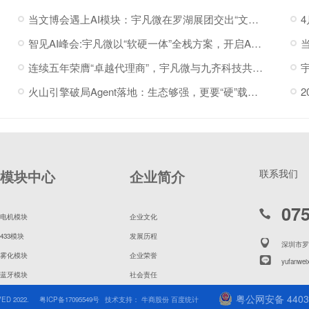
当文博会遇上AI模块：宇凡微在罗湖展团交出“文化+科技”新答卷
智见AI峰会:宇凡微以“软硬一体”全栈方案，开启AI硬件落地加速度
连续五年荣膺“卓越代理商”，宇凡微与九齐科技共赴新程
火山引擎破局Agent落地：生态够强，更要“硬”载体托底
模块中心
企业简介
联系我们
07
电机模块
企业文化
433模块
发展历程
深圳市罗
雾化模块
企业荣誉
yufanwei
蓝牙模块
社会责任
粤公网安备 44030
ED 2022.
粤ICP备17095549号
技术支持： 牛商股份 百度统计