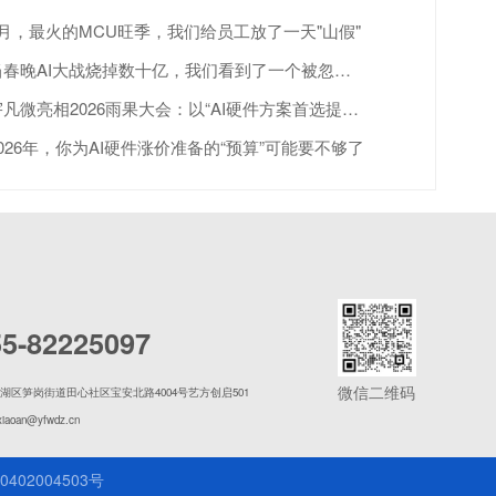
4月，最火的MCU旺季，我们给员工放了一天"山假"
当春晚AI大战烧掉数十亿，我们看到了一个被忽视的真相
宇凡微亮相2026雨果大会：以“AI硬件方案首选提供商”赋能跨境出海
2026年，你为AI硬件涨价准备的“预算”可能要不够了
55-82225097
微信二维码
湖区笋岗街道田心社区宝安北路4004号艺方创启501
xiaoan@yfwdz.cn
402004503号