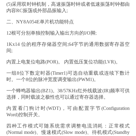
(5)采用双时钟机制，高速振荡时钟或者低速振荡时钟都由
内容RC振荡或外部晶振输入;
二、NY8A054E单片机功能特点
12根可分别单独控制输入输出方向的I/O脚;
1Kx14 位的程序存储器空间;64字节的通用数据寄存器空
间;
内置上电复位电路(POR)。 内置低压复位功能(LVR)。
一组8位下数定时器(Timer1)可选自动重载或连续下数计
时。一个8位的脉冲宽度调变输出(PWM1)。
一个蜂鸣器输出(BZ1)。38/57KHz红外线载波(IR)频率可供
选择，同时载波之极性也可以通过寄存器选择。
内置看门狗计时(WDT)，可由配置字节(Configuration
Word)控制开关。
四种工作模式可随系统需求调整电流消耗：正常模式
(Normal mode)、慢速模式(Slow mode)、待机模式(Standby