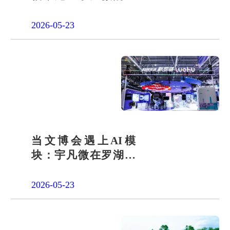
会责任之路
2026-05-23
当文博会遇上AI模
块：宇凡微在罗湖展
团交出“文化+科技”新
答卷
2026-05-23