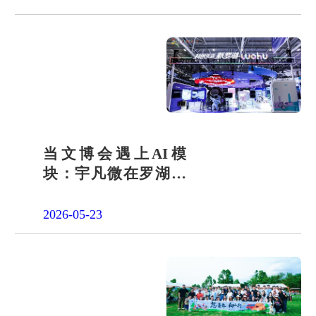
当文博会遇上AI模
块：宇凡微在罗湖展
团交出“文化+科技”新
答卷
2026-05-23