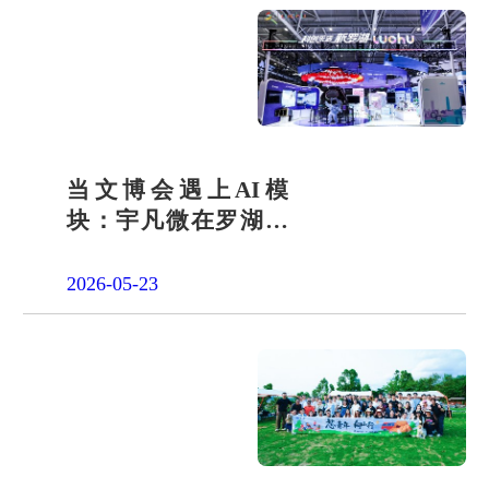
当文博会遇上AI模
块：宇凡微在罗湖展
团交出“文化+科技”新
答卷
2026-05-23