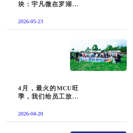
块：宇凡微在罗湖展
团交出“文化+科技”新
答卷
2026-05-23
4月，最火的MCU旺
季，我们给员工放了
一天"山假"
2026-04-20