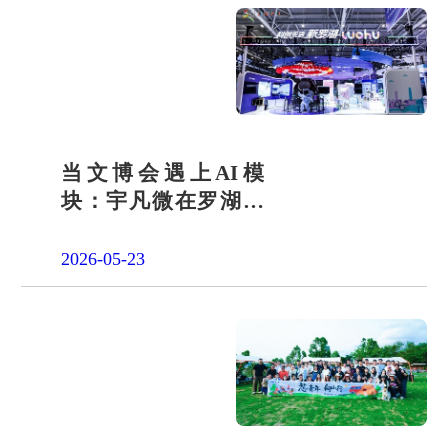
当文博会遇上AI模
块：宇凡微在罗湖展
团交出“文化+科技”新
答卷
2026-05-23