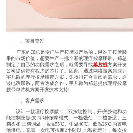
一、项目背景
广东的郑总是专门生产按摩器产品的，瞅准了按摩腰
带的市场价值，想要生产一批全新的理疗按摩腰带。郑总
制定了自己的功能需求之后，就需要寻找
单片机
方案开发
公司提供带有程序的芯片了。因此，通过网络搜索到深圳
宇凡微的理疗按摩腰带方案，觉得很符合自己的需求，通
过电话联系，两者达成合作，宇凡微为郑总提供理疗按摩
腰带单片机方案开发技术支持!
二、客户需求
设计一款理疗按摩腰带，双按键控制，开/关按键和功
能控制按键;支持3种按摩模式，一档强劲、二档舒适、三
档柔和;三档调温，高温55℃、中温40℃、低温26℃;内置电
池供电，充满一次电可按摩2小时以上;智能定时，每次按