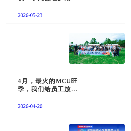
团交出“文化+科技”新
答卷
2026-05-23
4月，最火的MCU旺
季，我们给员工放了
一天"山假"
2026-04-20